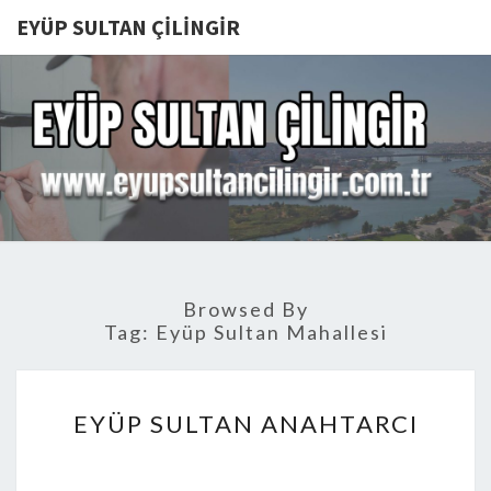
EYÜP SULTAN ÇILINGIR
EYÜP
SULTAN
ÇILINGIR
Browsed By
Tag:
Eyüp Sultan Mahallesi
EYÜP
EYÜP SULTAN ANAHTARCI
SULTAN
ANAHTARCI