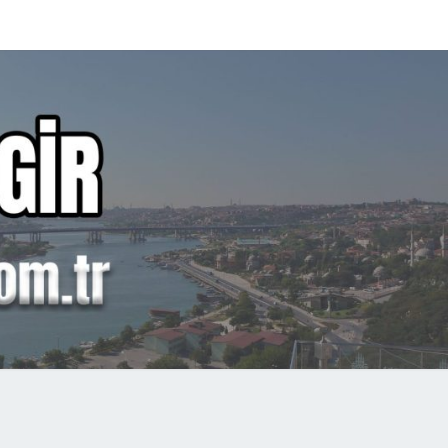
P
AN
GIR