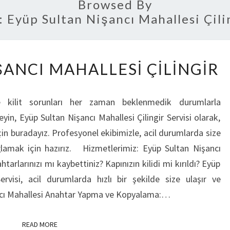
Browsed By
:
Eyüp Sultan Nişancı Mahallesi Çili
EYÜP
ŞANCI MAHALLESI ÇILINGIR
SULTAN
NIŞANCI
e kilit sorunları her zaman beklenmedik durumlarla
MAHALLESI
eyin, Eyüp Sultan Nişancı Mahallesi Çilingir Servisi olarak,
ÇILINGIR
çin buradayız. Profesyonel ekibimizle, acil durumlarda size
ğlamak için hazırız. Hizmetlerimiz: Eyüp Sultan Nişancı
htarlarınızı mı kaybettiniz? Kapınızın kilidi mi kırıldı? Eyüp
ervisi, acil durumlarda hızlı bir şekilde size ulaşır ve
ncı Mahallesi Anahtar Yapma ve Kopyalama:…
READ MORE
READ MORE