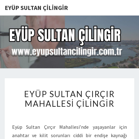
EYÜP SULTAN ÇILINGIR
EYÜP
SULTAN
ÇILINGIR
EYÜP
EYÜP SULTAN ÇIRÇIR
SULTAN
MAHALLESI ÇILINGIR
ÇIRÇIR
MAHALLESI
ÇILINGIR
Eyüp Sultan Çırçır Mahallesi’nde yaşayanlar için
anahtar ve kilit sorunları ciddi bir endişe kaynağı