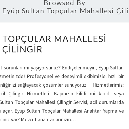
Browsed By
:
Eyüp Sultan Topçular Mahallesi Çil
EYÜP
 TOPÇULAR MAHALLESI
SULTAN
ÇILINGIR
TOPÇULAR
MAHALLESI
ÇILINGIR
it sorunları mı yaşıyorsunuz? Endişelenmeyin, Eyüp Sultan
izmetinizde! Profesyonel ve deneyimli ekibimizle, hızlı bir
enliğinizi sağlayacak çözümler sunuyoruz. Hizmetlerimiz:
l Çilingir Hizmetleri: Kapınızın kilidi mi kırıldı veya
Sultan Topçular Mahallesi Çilingir Servisi, acil durumlarda
nızı açar. Eyüp Sultan Topçular Mahallesi Anahtar Yapma ve
acınız var? Mevcut anahtarlarınızın…