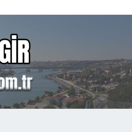
P
AN
GIR