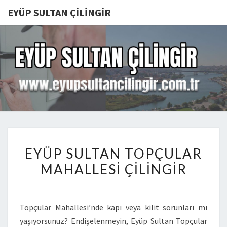
EYÜP SULTAN ÇILINGIR
EYÜP
SULTAN
ÇILINGIR
EYÜP
EYÜP SULTAN TOPÇULAR
SULTAN
MAHALLESI ÇILINGIR
TOPÇULAR
MAHALLESI
ÇILINGIR
Topçular Mahallesi’nde kapı veya kilit sorunları mı
yaşıyorsunuz? Endişelenmeyin, Eyüp Sultan Topçular